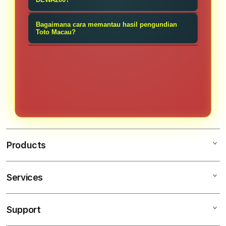
menawarkan pilihan pasaran togel
pengalaman bermain slot online
kami memiliki lisensi resmi yang
terlengkap dengan hasil undian yang
Kami bekerja sama dengan provider
yang seru, serta menjadi primadona
menjamin setiap taruhan berjalan
Bagaimana cara memantau hasil pengundian
dijamin keasliannya. Kami juga
kelas dunia seperti Pragmatic Play,
Toto Macau?
bagi pecinta taruhan angka Toto
adil dan transparan, serta
mengutamakan transparansi dalam
PG Soft, dan Habanero untuk
Macau.
Anda dapat memantau jadwal live
menyediakan link alternatif agar
sistem pembayaran kemenangan,
menghadirkan permainan dengan
draw Toto Macau yang kami sajikan
Anda bisa mengakses situs dengan
sehingga setiap member merasa
jackpot terbesar. Setiap permainan
secara akurat dan tepat waktu.
mudah melalui smartphone maupun
aman saat melakukan penarikan
dilengkapi dengan grafis memukau
Selain itu, kami juga menyediakan
komputer.
dana hasil kemenangan mereka.
serta fitur bonus dan free spin yang
panduan strategi membaca pola
dirancang untuk memperbesar
angka bagi para pemain yang ingin
peluang kemenangan Anda.
meningkatkan akurasi prediksi
Products
taruhan mereka.
Services
DEWA200
TOTO SLOT
Support
AppleCare+
TOGEL MACAU