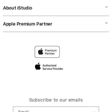
Corporate
SLOT ONLINE
About iStudio
My Account
Toto Togel
TOGEL ONLINE
Collection & Delivery
Elush Service Provider
TOTO MACAU
Apple Premium Partner
About Us
Returns & Exchanges
Financing Options
LINK TOGEL ONLINE
Find an iStudio near you
Contact Us
Trade-in
LINK LOGIN TOGEL
Why Shop at iStudio
FAQ
TravellerÃƒÂ¢Ã¢â€šÂ¬Ã¢â€žÂ¢s Reservation
Elush Corporate Website
Privacy Policy
Site Terms of Use
Subscribe to our emails