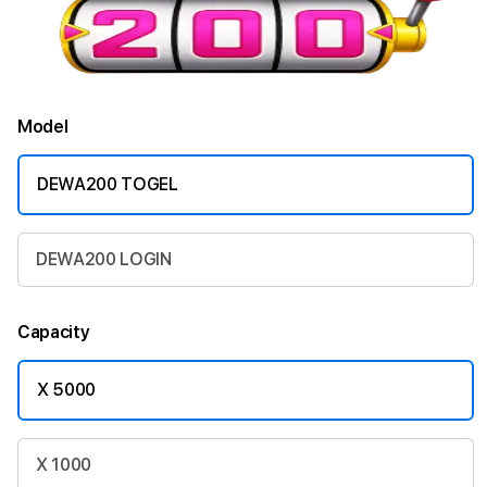
Model
DEWA200 TOGEL
DEWA200 LOGIN
Capacity
X 5000
X 1000