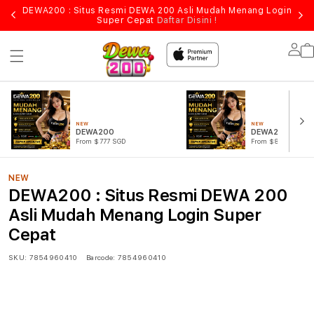
DEWA200 : Situs Resmi DEWA 200 Asli Mudah Menang Login
Super Cepat
Daftar Disini !
Lo
in
NEW
NEW
DEWA200
DEWA200 LOGI
From $777 SGD
From $888 SGD
NEW
DEWA200 : Situs Resmi DEWA 200
Asli Mudah Menang Login Super
Cepat
SKU:
7854960410
Barcode:
7854960410