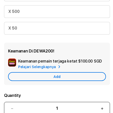
X 500
X 50
Keamanan Di DEWA200!
Keamanan pemain terjaga ketat
$100.00 SGD
Add
Pelajari Selengkapnya
Appl
Care
Add
Quantity
Decrease
Incr