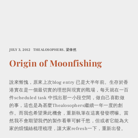
JULY 3, 2012
THEALOSOPHERS
梁偉然
Origin of Moonfishing
說來慚愧，原來上次blog entry 已是大半年前。生存於香
港實在是一個最切實的理想與現實的戰場，每天就在一百
件scheduled task 中找出那一小段空間，做自己喜歡做
的事，這也是為甚麼Thealosophers繼續一年一度的創
作。而我也希望乘此機會，重新執筆在這裏發發嘮囌。當
然我不會期望我們的製作看畢可解千愁，但或者它能為大
家的煩惱絲梳理梳理，讓大家refresh一下，重新出發。