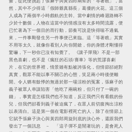
釁，從此便挑起了張麻子與黃四郎兩幫的「等著瞧」，當
然，其中不少得這「假師爺真縣長」葛優的火花。這三個
人成為了兩個半小時戲軌的主幹。當中劇情的峰迴路轉不
少於十數個，人物在這當中的情感沒有太多時間流露，便
已忙著為下一個目的而行動，節奏可說是快得喘不過氣
來，一件事剛發生另一件事便已來臨。這「等著瞧」其實
不用等太久，就像你看別人向你開鎗，你的身體才剛懂得
驚嚇，下一秒你已沒有知覺了。 《讓子彈飛》不是一部
黑色喜劇，也不是《瘋狂的石頭/賽車》等的荒謬喜劇
片，在它的世界裡，情景雖有點被誇張化，但情節郤絕對
真實，觀眾不能以事不關己的心態，笑足兩小時後便離
開。令人猶有餘悸的無過於那一場涼粉的冤案，張麻子的
義子被眾人串謀陷害「他吃了兩碗粉，但只付了一碗的
錢」，事實是怎樣我們也不知道，反正我們只有看戲的份
兒，但我們郤看到義子被迫瘋了，在眾人前切腹掏出涼粉
以表清白。這是第一個在電影裡死亡的人，除了在情節上
它賦予張麻子決心與黃四郎周旋到底的決心外，還跟我們
發出了一個訊息 － 「這子彈不是鬧著玩的，是會死人