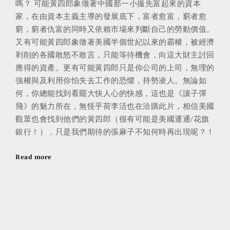
嗎？ 可能黃四郎象徵著中國那一小撮先富起來的資本
家，在由資本主義主導的發展底下，富者愈富，窮者愈
窮，窮者仇富的同時又依賴市場來判斷自己的勞動價值。
又有可能黃四郎象徵著美國半個世紀以來的霸權，被經濟
剥削的各國敢怒不敢言，只能等待機會，向這大財主討回
應得的資產。更有可能黃四郎只是你公司的上司，無理的
強權與及利用你怕失去工作的恐懼，持勢凌人。無論如
何，你總能找到看罷大快人心的快感，這也是《讓子彈
飛》的魅力所在，無怪乎荷李活也在洽購此片，相信美國
觀眾也會找到他們的黃四郎（很有可能是美國運通/花旗
銀行！），只是我們期待的張麻子不知何時再出現呢？！
Read more