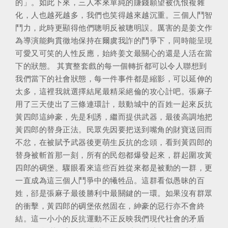
的」。如此下來，三人本來單純的賺錢願望被仇恨複雜
化，人也越死越多，我們也笑得越來越沉重。三個人鬥智
鬥力，此時更顯得他們聰明反被聰明誤。厲害的是姜文作
為導演能夠貫徹地保持在爾虞我詐的鬥爭下，同時能呈現
可愛又可笑的人性反應，始終姜文最關心的還是人活在當
下的狀態。 其實整套戲的每一個轉折都可以令人聯想到
我們當下的社會狀態，每一件事件都是縮影，可以延伸的
太多，這裡我就選擇結尾最精采絕倫的攻心計吧。張麻子
用了三天使出了三條連環計，鼓動城中的百姓一起來反抗
黃四郎這紳豪，先是利誘，繼而提供武器，最後高調地把
黃四郎的替身正法。民眾先因要把送到嘴角的財寶送回而
不忿，在被賦予武器後更萌生反抗的念頭，看到黃四郎的
替身被斬首那一刻，所有的民怨都爆發起來，群起圍攻黃
四郎的碉堡。驟眼看來這些百姓從來都是被動的一群，更
一直成為這三個人鬥爭中的犧牲品。這群看似愚昧的百
姓，郤是張麻子最後勝利中最關鍵的一環。如果沒有群眾
的衝擊，黃四郎的碉堡依然固在，紳豪的惡行亦不會終
結。這一小小的反抗運動不正反映我們現代社會的矛盾