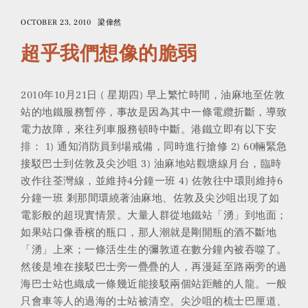
OCTOBER 23, 2010
梁偉然
超乎我們想像的脆弱
2010年10月21日 ( 星期四) 早上繁忙時間，油麻地至佐敦
站的地鐵服務暫停，事故是因為其中一條電纜折斷，導致
電力故障，來往列車服務頓時中斷。港鐵立即有以下安
排： 1) 通知消防員到場戒備，同時進行搶修 2) 60輛緊急
接駁巴士到佐敦及尖沙咀 3) 油麻地站觀塘線月台，臨時
改作往荃灣線，並維持4分鐘一班 4) 佐敦往中環則維持6
分鐘一班 剎那間環繞著油麻地、佐敦及尖沙咀出現了如
電影般的超現實情景。大量人群從地鐵站「湧」到地面；
如果站口像香檳的瓶口，那人潮就是剛開瓶的酒不斷地
「湧」上來；一條活生生的彌敦道在數分鐘內被吞噬了。
然後是堆在接駁巴士旁一疊疊的人，再漫延至路兩旁的過
海巴士站也織成一條幾近能接駁兩個站距離的人龍。一般
只會車等人的過海的士站被清空。尖沙咀的梳士巴厘道、