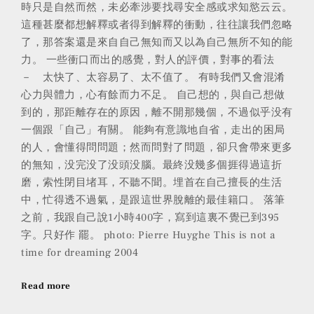
時只是自然而然，未必牽涉要找尋安全感或求知慾云云。
這種甚麼都想解釋或者得到解釋的衝動，往往讓我們忽略
了，那答案還是來自自己無知而又以為自己無所不知的能
力。 一些衝口而出的感覺，對人的評價，對事的看法
－ 太快了、太容易了、太不值了。 有時我們又會混淆
心力與體力，心有餘而力不足。 自己想的，與自己想做
到的，那距離存在的原因，離不開那幾個，不過似乎没有
一個跟「自己」有關。 能夠有意識地自省，走出的困局
的人，會懂得問問題；然而問對了問題，卻只會帶來更多
的無知，没完没了没頭没腦。最終没幾多個捱得過這折
磨，索性閉目堵耳，不聽不聞。埋首在自己擅長的生活
中，忙得透不過氣，是跟這世界脫離的最佳籍口。 落筆
之前，我跟自己說1小時400字，寫到這裏不覺已到395
字。只好作 罷。 photo: Pierre Huyghe This is not a
time for dreaming 2004
Read more