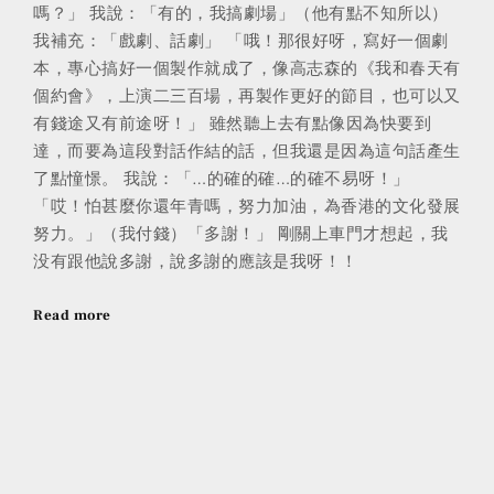
嗎？」 我說：「有的，我搞劇場」（他有點不知所以）
我補充：「戲劇、話劇」 「哦！那很好呀，寫好一個劇
本，專心搞好一個製作就成了，像高志森的《我和春天有
個約會》，上演二三百場，再製作更好的節目，也可以又
有錢途又有前途呀！」 雖然聽上去有點像因為快要到
達，而要為這段對話作結的話，但我還是因為這句話產生
了點憧憬。 我說：「…的確的確…的確不易呀！」
「哎！怕甚麼你還年青嗎，努力加油，為香港的文化發展
努力。」（我付錢）「多謝！」 剛關上車門才想起，我
没有跟他說多謝，說多謝的應該是我呀！！
Read more