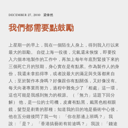
DECEMBER 27, 2010
梁偉然
我們都需要點鼓勵
上星期一的早上，我在一個陌生人身上，得到我入行以來
最大的鼓勵。 自從上海一役後，元氣還未恢愎，即要投
入六個本地製作的工作中，再加上每年年底對緊接下來的
三個死亡月的預期，身心實在是有點累。作為製作人的身
份，我還未拿掐得準，或者說最大的滿足與失落都來自
人；至於製作本身嗎？好像跟你有點關係，又好像没有。
每天向著專業而努力，過程中難免少了「相處」這一環，
這也可能是我感到無力的根源。（「無力」這題下回分
解） 他，是一位的士司機，皮膚有點黑，戴黑色粗框眼
鏡，髮型是剷青的那種；知道我的目的地是藝術中心後，
他在五分鐘後問了我一句： 「你在那邊上班嗎？」 我
說：「是？」 「香港搞藝術有前途嗎？」 我說：「錢途