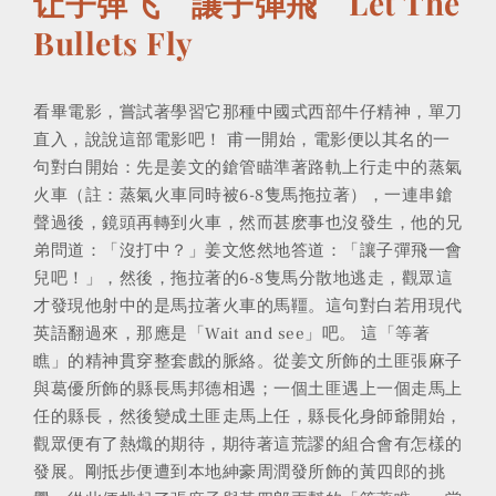
让子弹飞 讓子彈飛 Let The
Bullets Fly
看畢電影，嘗試著學習它那種中國式西部牛仔精神，單刀
直入，說說這部電影吧！ 甫一開始，電影便以其名的一
句對白開始：先是姜文的鎗管瞄準著路軌上行走中的蒸氣
火車（註：蒸氣火車同時被6-8隻馬拖拉著），一連串鎗
聲過後，鏡頭再轉到火車，然而甚麽事也沒發生，他的兄
弟問道：「沒打中？」姜文悠然地答道：「讓子彈飛一會
兒吧！」，然後，拖拉著的6-8隻馬分散地逃走，觀眾這
才發現他射中的是馬拉著火車的馬韁。這句對白若用現代
英語翻過來，那應是「Wait and see」吧。 這「等著
瞧」的精神貫穿整套戲的脈絡。從姜文所飾的土匪張麻子
與葛優所飾的縣長馬邦德相遇；一個土匪遇上一個走馬上
任的縣長，然後變成土匪走馬上任，縣長化身師爺開始，
觀眾便有了熱熾的期待，期待著這荒謬的組合會有怎樣的
發展。剛抵步便遭到本地紳豪周潤發所飾的黃四郎的挑