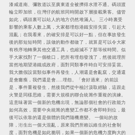
漆咸道南、彌敦道以至廣東道全被擠得水泄不通。碼頭渡
輪立即加班，往灣仔的航班同時開啟下層接載乘客。儘管
如此，碼頭裏可以站人的地方仍然堆滿人。 三小時裏受
影響的乘客人數上萬，大家都埋怨港鐵安排失當，引起大
混亂；在我看來，的確安排是可以好一點，但在事故發生
後的那短短時間，該做的動作都做了，就算是可以令大家
有秩序地轉乘其他交通工具，也縮減不了那等候時間。似
乎大家找對了一個槍口，把所有埋怨發洩了，然後就理所
當然地期望港鐵或政府，面對同類事件時自可安排妥當。
我大膽假設當類似事件再發生，人潮還是會亂竄，交通還
是會癱瘓，我們還是會…..埋怨。「會好過來」的前設
是，事件重複發生，然後我們從中檢討汲取經驗，這跟走
火警是同樣思維，需要大規模的聯合統籌作重複的演練。
這意味著當一個新的危機出現，無論那個社會的行政能力
如何高效，需要中央統籌的應變工作都不會即時到位，最
後可以依靠的還是個體的我們隨機應變。 一個站的故
障，洐生出一個大混亂，原來我們所賴以維生的社會制
度，面對危機是如此脆弱，如果一個新的危機力度夠大的