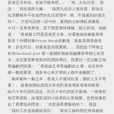
是肯定没有的。前途可能有吧…」 「唉…文化沙漠」 我
說：「現在搞西九嘛」 「搞西九也没人懂欣賞，因為文
化消費根本不在他們的生活習慣中…唉…不過遲到好過没
到！」 才四句話便一語中的，素聞的士師傅臥虎藏龍，
今日一見果然果然，當下態度變得積極、留心拆招。他續
道： 「香港最大問題是創意欠奉，你看無線的劇集那有
新意？外國好像Prison Break的劇集，集集高潮長做長
有；抄也可以，但最差是自我重複。」 我想起了阿偉之
前在facebook post 過一篇關於無線前編審張華標心灰意
冷，決定接受黎智英的招攬的專訪。我嘗試一言以敝之地
替編劇們回應： 「香港缺乏孕育編劇的土壤，也没有外
國一般的重視，很多有心有才華的人都中途離開了。」
「劇本劇本一劇之本，香港人不懂得欣賞，懂的人又不尊
重！」 接著他開始跟我分享他對香港電影發展的觀察，
由六十年代邵氏說起，到九十年代的笑片風潮。一個車程
他言簡意晐，由電影談到小說再到公眾娛樂。忽然他像想
起了甚麼似的問道： 「你是搞甚麼藝術的？」 我說：
「我的工作是搞藝術節目」 「那你工餘時間也有搞藝術