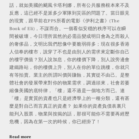
話，就如美國的颶風卡塔利娜，所有公共服務根本來不及
反應，這已經不是派多少軍隊到災區的問題了。當日眼見
的現實，跟早前在PPS所看的電影《伊利之書》(The
Book of Eli)，不謀而合。一個看似安穩的秩序可以在瞬
間被破壞，今日理所當然的必需品變成明日會為之而殺人
的奢侈品，文明比我們想像中要脆弱得多；現在很多香港
人信奉的樓市，說穿了不也是由別人的需求來定斷你自己
的樓宇價值？別人說加息，你的樓價下降，別人說旁邊會
建鐵路站，你的樓價上升，別人在你的單位跳樓，你就只
有等拍賣。業主的所謂叫價與賺蝕，其實從不由己。是整
體社會的發展帶來對你的物業需求，調過頭來，社會若萎
縮像美國的底特律，「樓」還不過是一個地方而已。連
「樓」是實質的資產也只是經濟學上的一種分類，還有甚
麼是對自己而言真正的資產？ 如果你的資產負債表裏只
能列入股票，物業與按揭的話，那很可能你不需要再經歷
危機，因為在第一次的時候，你已經掛了！
Read more