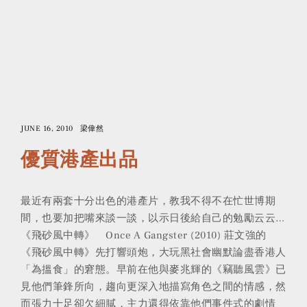
JUNE 16, 2010
梁偉然
優質港產出品
最近有兩套十分出色的港產片，教我不得不在忙世博期
間，也要加把嘴來談一談，以示日後給自己的勉勵云云…
《飛砂風中轉》 Once A Gangster (2010) 莊文強的
《飛砂風中轉》先打響頭炮，大玩黑社會幽默論盡香港人
「為搵食」的窘態。早前在他與麥兆輝的《竊聽風雲》已
見他們筆鋒所向，趨向更深入地描寫角色之間的情感，然
而張力十足卻欠細膩，主力還得依靠他們事件式的劇情