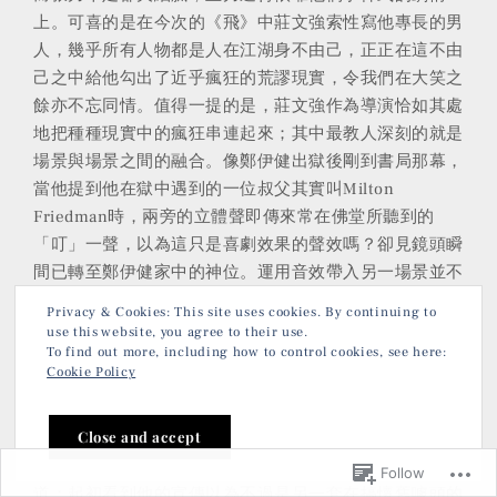
上。可喜的是在今次的《飛》中莊文強索性寫他專長的男
人，幾乎所有人物都是人在江湖身不由己，正正在這不由
己之中給他勾出了近乎瘋狂的荒謬現實，令我們在大笑之
餘亦不忘同情。值得一提的是，莊文強作為導演恰如其處
地把種種現實中的瘋狂串連起來；其中最教人深刻的就是
場景與場景之間的融合。像鄭伊健出獄後剛到書局那幕，
當他提到他在獄中遇到的一位叔父其實叫Milton
Friedman時，兩旁的立體聲即傳來常在佛堂所聽到的
「叮」一聲，以為這只是喜劇效果的聲效嗎？卻見鏡頭瞬
間已轉至鄭伊健家中的神位。運用音效帶入另一場景並不
新鮮，但像他同時運用於喜劇效果，卻是十分難得，比日
Privacy & Cookies: This site uses cookies. By continuing to
本的瘋狂式搞笑，要來得有內涵一點。可見他寫得瘋狂，
use this website, you agree to their use.
To find out more, including how to control cookies, see here:
但卻導得精密，機關算盡只為令社會上各種惡形惡相的大
Cookie Policy
佬們，齊唱一次「嘿喲 哼嘿喲 飛砂風中轉」，看罷怎
不叫人笑逐顏開，嘆一句「人生？又何必太認真呢」。
《打擂台》 Gallants (2010) 其實看到港產片少有的創
作精神已經很滿足，然而卻不斷聽到《打擂台》口碑載
Follow
道；起初看到他的宣傳以為不過是另一套在搞懷舊噱頭的